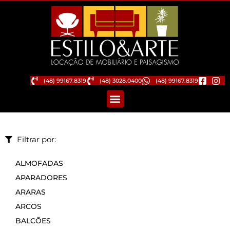
(48) 99167.8319
(48) 3028.0400
(48) 99167.8319
Filtrar por:
ALMOFADAS
APARADORES
ARARAS
ARCOS
BALCÕES