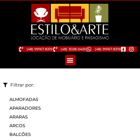
(48) 99167.8319
(48) 3028.0400
(48) 99167.8319
Filtrar por:
ALMOFADAS
APARADORES
ARARAS
ARCOS
BALCÕES