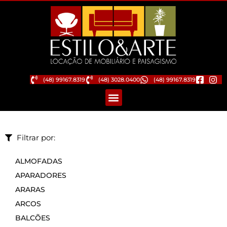
(48) 99167.8319
(48) 3028.0400
(48) 99167.8319
Filtrar por:
ALMOFADAS
APARADORES
ARARAS
ARCOS
BALCÕES