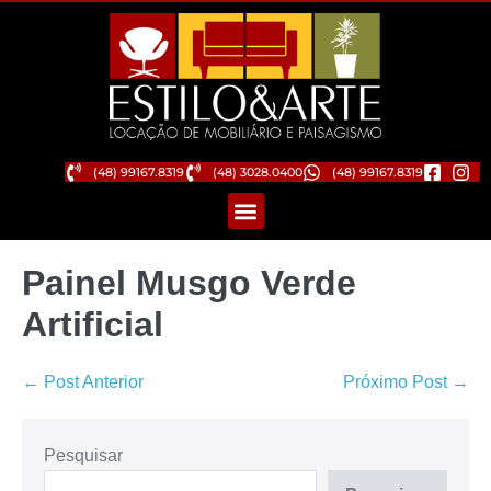
(48) 99167.8319
(48) 3028.0400
(48) 99167.8319
Painel Musgo Verde
Artificial
← Post Anterior
Próximo Post →
Pesquisar