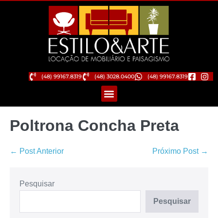
(48) 99167.8319
(48) 3028.0400
(48) 99167.8319
Poltrona Concha Preta
← Post Anterior
Próximo Post →
Pesquisar
Pesquisar