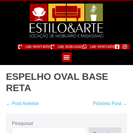
(48) 99167.8319
(48) 3028.0400
(48) 99167.8319
ESPELHO OVAL BASE
RETA
← Post Anterior
Próximo Post →
Pesquisar