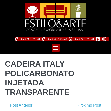
(48) 99167.8319
(48) 3028.0400
(48) 99167.8319
CADEIRA ITALY
POLICARBONATO
INJETADA
TRANSPARENTE
← Post Anterior
Próximo Post →