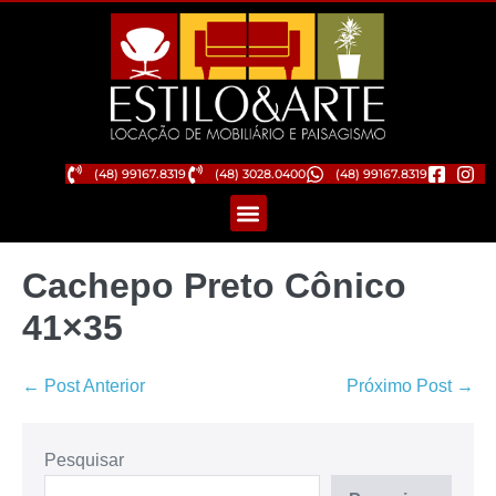
(48) 99167.8319
(48) 3028.0400
(48) 99167.8319
Cachepo Preto Cônico
41×35
← Post Anterior
Próximo Post →
Pesquisar