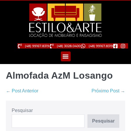
(48) 99167.8319
(48) 3028.0400
(48) 99167.8319
Almofada AzM Losango
← Post Anterior
Próximo Post →
Pesquisar
Pesquisar